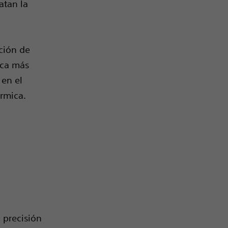
atan la
ación de
ica más
 en el
érmica.
 precisión