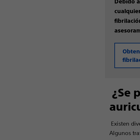
Debido a
cualquie
fibrilaci
asesora
Obten
fibril
¿Se p
auric
Existen dive
Algunos tra