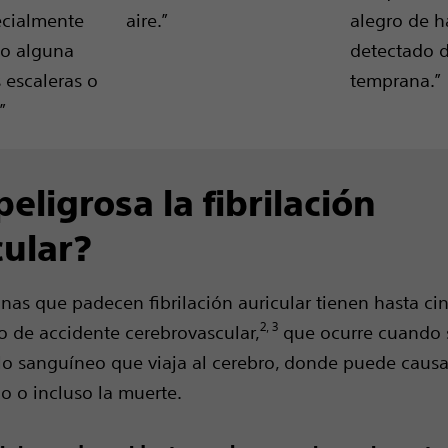
ecialmente
aire.”
alegro de h
o alguna
detectado 
 escaleras o
temprana.”
”
eligrosa la fibrilación
cular?
nas que padecen fibrilación auricular tienen hasta ci
2, 3
o de accidente cerebrovascular,
que ocurre cuando 
o sanguíneo que viaja al cerebro, donde puede causa
zo o incluso la muerte.