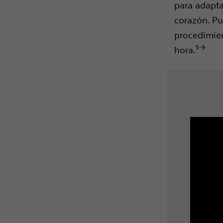
para adapta
corazón. Pu
procedimie
-
hora.⁵
⁹