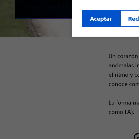
tratamiento
Aceptar
Rec
Un corazón 
anómalas in
el ritmo y 
conoce como
La forma má
como FA).