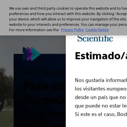
We use own and third party cookies to operate this website and to ha
preferences and how you interact with this website. By clicking "Accept
your device, which will allow us to improve your navigation of the site
¿Qué es la fibrilación auricular?
website to your interests and preferences. You can manage your person
For more information see the
Privacy Policy
Cookie Notice
Estimado/a
FIBRILACIÓN AURICULAR
Nos gustaría informar
Para comprender 
los visitantes europe
diagnóstico y
desde un país que no 
que puede no estar le
opciones de
Si este es el caso, Bo