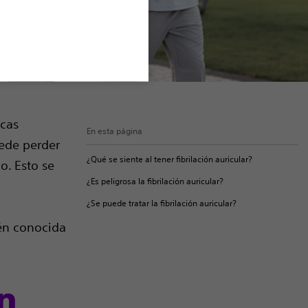
icas
En esta página
uede perder
¿Qué se siente al tener fibrilación auricular?
o. Esto se
¿Es peligrosa la fibrilación auricular?
¿Se puede tratar la fibrilación auricular?
ién conocida
on