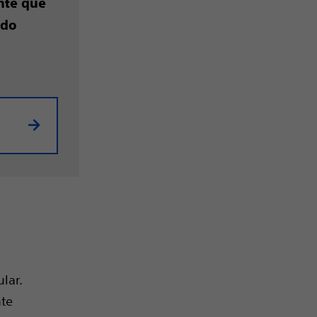
nte que
ado
lar.
nte