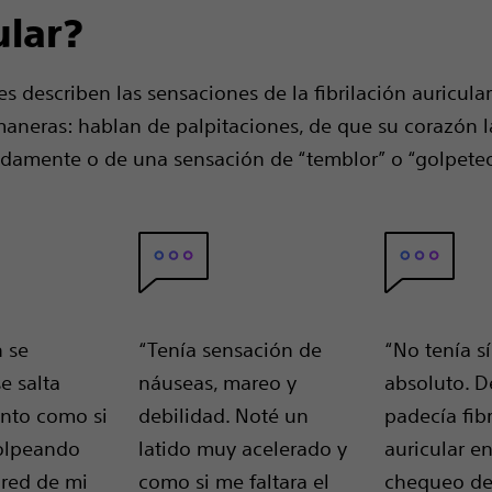
ular?
es describen las sensaciones de la fibrilación auricula
maneras: hablan de palpitaciones, de que su corazón l
damente o de una sensación de “temblor” o “golpeteo
 se
“Tenía sensación de
“No tenía s
e salta
náuseas, mareo y
absoluto. D
ento como si
debilidad. Noté un
padecía fibr
golpeando
latido muy acelerado y
auricular e
ared de mi
como si me faltara el
chequeo de