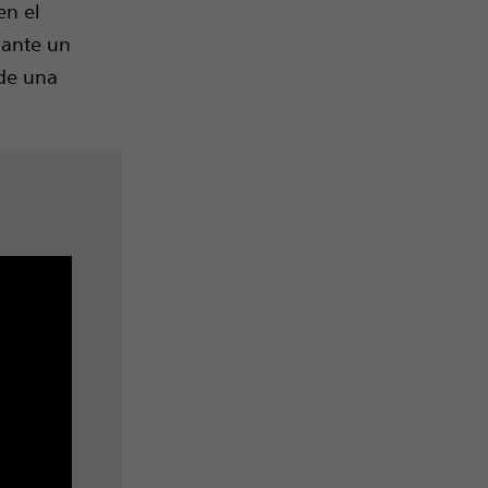
en el
iante un
de una