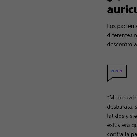
auric
Los pacient
diferentes 
descontrola
“Mi corazón
desbarata, s
latidos y si
estuviera 
contra la p