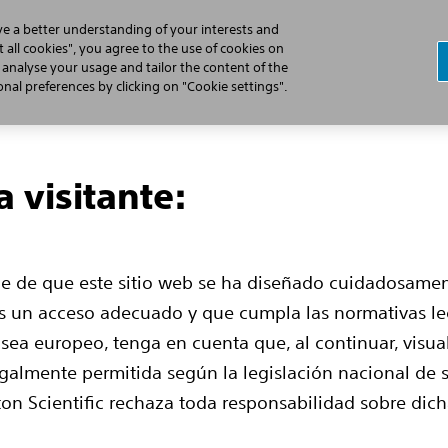
ve a better understanding of your interests and
 all cookies", you agree to the use of cookies on
, analyse your usage and tailor the content of the
¿Cómo se trata la fibrilación auricular?
Tratamiento con el sis
al preferences by clicking on "Cookie settings".
 visitante:
le de que este sitio web se ha diseñado cuidadosamen
su
os un acceso adecuado y que cumpla las normativas leg
sea europeo, tenga en cuenta que, al continuar, visua
galmente permitida según la legislación nacional de s
ston Scientific rechaza toda responsabilidad sobre dic