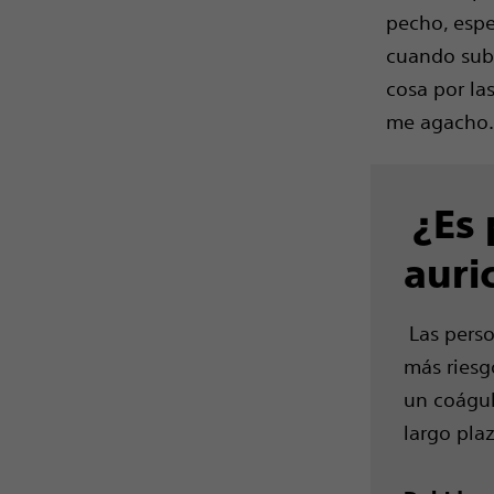
pecho, esp
cuando sub
cosa por las
me agacho.
¿Es p
auri
Las perso
más riesg
un coágul
largo pla