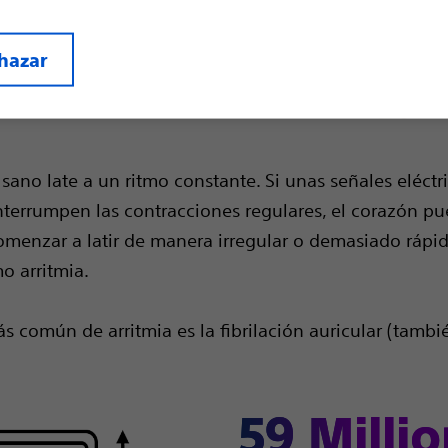
hazar
sano late a un ritmo constante. Si unas señales eléctr
terrumpen las contracciones regulares, el corazón p
comenzar a latir de manera irregular o demasiado rápid
 arritmia.
s común de arritmia es la fibrilación auricular (tamb
59 Milli