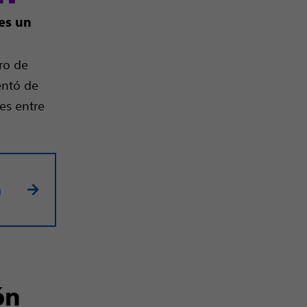
 es un
ro de
entó de
es entre
a
ón