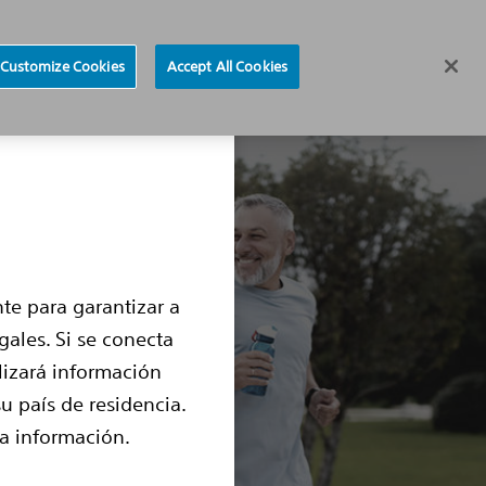
Localizador de hospitales
Region selector
Customize Cookies
Accept All Cookies
tema de PFA
Historias de pacientes
Preguntas frecuentes
te para garantizar a
ales. Si se conecta
lizará información
u país de residencia.
ha información.