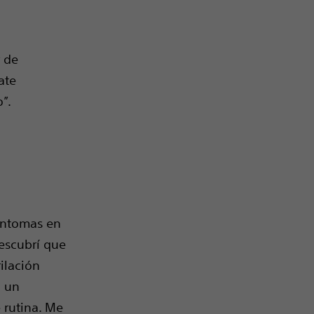
r de
ate
”.
íntomas en
escubrí que
ilación
n un
 rutina. Me