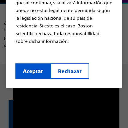
que, al continuar, visualizará información que
puede no estar legalmente permitida según
la legislación nacional de su país de
¿Qué dicen los pacientes sobre el estrés de vivir con
residencia. Si este es el caso, Boston
fibrilación auricular y cómo la ablación de campo
Scientific rechaza toda responsabilidad
pulsado con el sistema de PFA les permitió recuperar
sobre dicha información.
sus vidas?
Aceptar
Rechazar