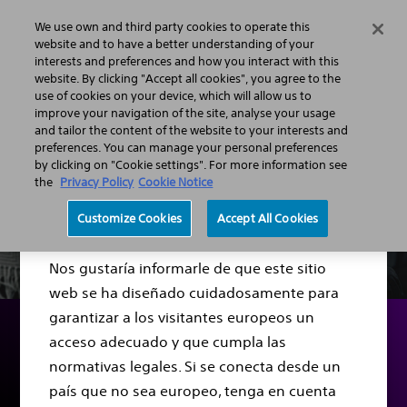
We use own and third party cookies to operate this
Menú
website and to have a better understanding of your
interests and preferences and how you interact with this
website. By clicking "Accept all cookies", you agree to the
use of cookies on your device, which will allow us to
improve your navigation of the site, analyse your usage
and tailor the content of the website to your interests and
preferences. You can manage your personal preferences
by clicking on "Cookie settings". For more information see
the
Privacy Policy
Cookie Notice
Estimado/a visitante:
Customize Cookies
Accept All Cookies
Nos gustaría informarle de que este sitio
web se ha diseñado cuidadosamente para
garantizar a los visitantes europeos un
acceso adecuado y que cumpla las
Historias de pacientes
normativas legales. Si se conecta desde un
país que no sea europeo, tenga en cuenta