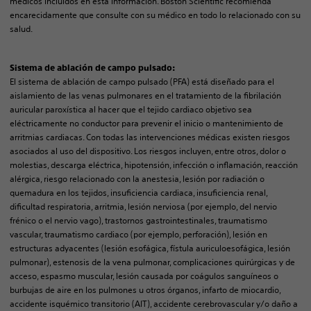
médicos incluidos en esta información. Boston Scientific recomienda
encarecidamente que consulte con su médico en todo lo relacionado con su
salud.
Sistema de ablación de campo pulsado:
El sistema de ablación de campo pulsado (PFA) está diseñado para el
aislamiento de las venas pulmonares en el tratamiento de la fibrilación
auricular paroxística al hacer que el tejido cardiaco objetivo sea
eléctricamente no conductor para prevenir el inicio o mantenimiento de
arritmias cardiacas. Con todas las intervenciones médicas existen riesgos
asociados al uso del dispositivo. Los riesgos incluyen, entre otros, dolor o
molestias, descarga eléctrica, hipotensión, infección o inflamación, reacción
alérgica, riesgo relacionado con la anestesia, lesión por radiación o
quemadura en los tejidos, insuficiencia cardiaca, insuficiencia renal,
dificultad respiratoria, arritmia, lesión nerviosa (por ejemplo, del nervio
frénico o el nervio vago), trastornos gastrointestinales, traumatismo
vascular, traumatismo cardiaco (por ejemplo, perforación), lesión en
estructuras adyacentes (lesión esofágica, fístula auriculoesofágica, lesión
pulmonar), estenosis de la vena pulmonar, complicaciones quirúrgicas y de
acceso, espasmo muscular, lesión causada por coágulos sanguíneos o
burbujas de aire en los pulmones u otros órganos, infarto de miocardio,
accidente isquémico transitorio (AIT), accidente cerebrovascular y/o daño a